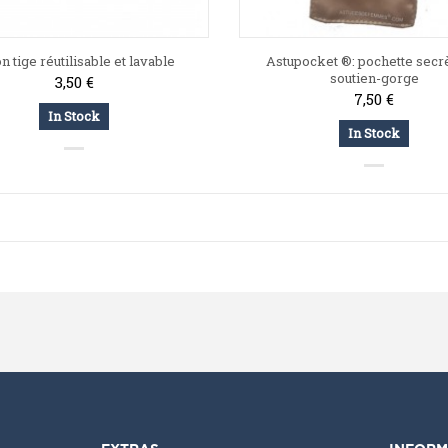
n tige réutilisable et lavable
Astupocket ®: pochette secr
soutien-gorge
3,50 €
7,50 €
In Stock
In Stock