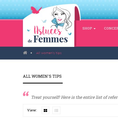
SHOP
CONCE
All women's tips
ALL WOMEN'S TIPS
Treat yourself! Here is the entire list of re
View: