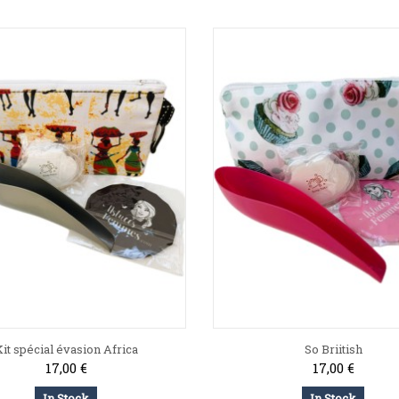
it spécial évasion Africa
So Briitish
17,00 €
17,00 €
In Stock
In Stock