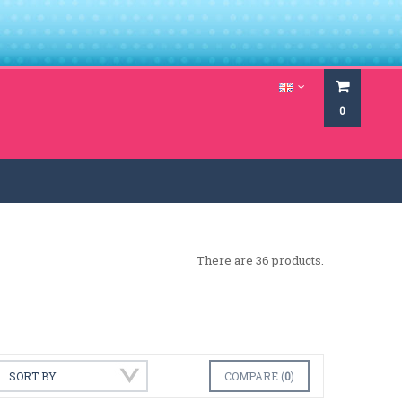
0
There are 36 products.
SORT BY
COMPARE (
0
)